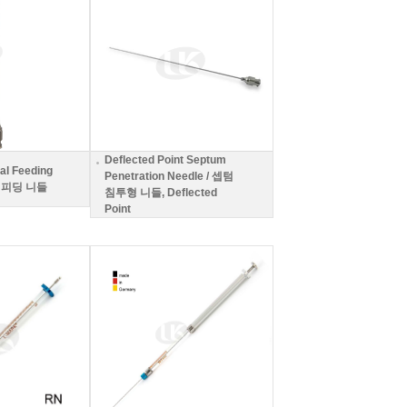
Deflected Point Septum
al Feeding
Penetration Needle / 셉텀
용 피딩 니들
침투형 니들, Deflected
Point