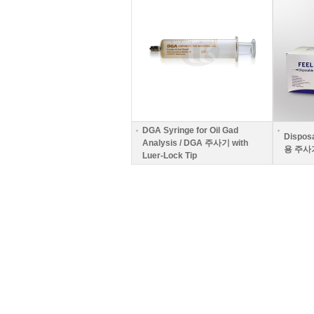
DGA Syringe for Oil Gad
Dispos
Analysis / DGA 주사기 with
용 주사
Luer-Lock Tip