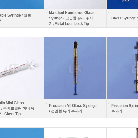
Matched Numbered Glass
able Syringe / 일회
Syringe / 고급형 유리 주사
Glass Syring
기
기, Metal Luer-Lock Tip
lin Mini Glass
Precision All Glass Syringe
Precision Syr
ge / 투베르쿨린 미니 유
/ 정밀형 유리 주사기
주사기
 Glass Tip