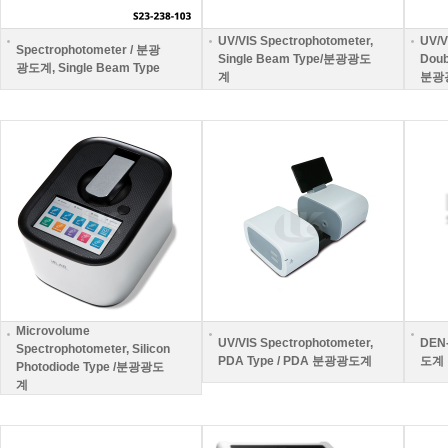
UV/VIS Spectrophotometer,
UV/V
Spectrophotometer / 분광
Single Beam Type/분광광도
Dou
광도계, Single Beam Type
계
분광
Microvolume
UV/VIS Spectrophotometer,
DEN-
Spectrophotometer, Silicon
PDA Type / PDA 분광광도계
도계
Photodiode Type /분광광도
계