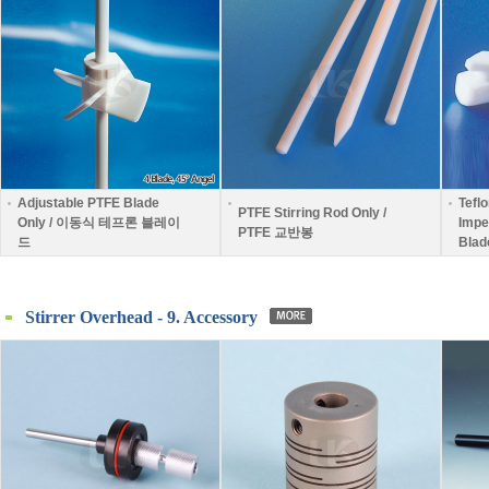
Adjustable PTFE Blade
Tefl
PTFE Stirring Rod Only /
Only / 이동식 테프론 블레이
Impe
PTFE 교반봉
드
Bla
Stirrer Overhead - 9. Accessory