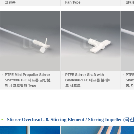
교반봉
Fan Type
교반
PTFE Mini-Propeller Stirrer
PTFE Stirrer Shaft with
PTFE
Shaft##PTFE 테프론 교반봉,
Blade##PTFE 테프론 블레이
Sha
미니 프로펠러 Type
드 샤프트
봉, 
Stirrer Overhead - 8. Stirring Element / Stirring Impeller 