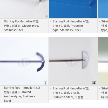
Stirring Rod-Impeller##교
Stirring Rod - Impeller##교
Stir
반봉 / 임펠러, Clover-type,
반봉 / 임펠러, Propeller-
반봉 
Stainless Steel
type, Stainless Steel
type,
Stirring Rod - Impeller##교
Stirring Rod - Impeller##교
Stir
반봉 / 임펠러, Round
반봉 / 임펠러, 반달형,
반봉 
Anchor-type, Stainless
Stainless Steel, 고정형
테프
Steel