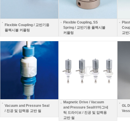
Flexible Coupling, SS
Plast
Flexible Coupling / 교반기용
Spring / 교반기용 플렉시블
Cou
플렉시블 커플링
커플링
교반
Magnetic Drive / Vacuum
Vacuum and Pressure Seal
GL D
and Pressure Seal##마그네
/ 진공 및 압력용 교반 씰
Ves
틱 드라이브 / 진공 및 압력용
교반 씰