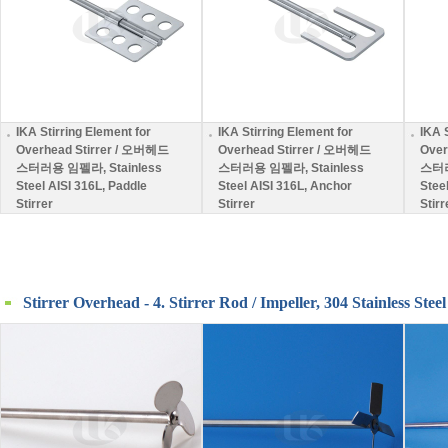
IKA Stirring Element for
IKA Stirring Element for
IKA 
Overhead Stirrer / 오버헤드
Overhead Stirrer / 오버헤드
Over
스터러용 임펠라, Stainless
스터러용 임펠라, Stainless
스터러
Steel AISI 316L, Paddle
Steel AISI 316L, Anchor
Stee
Stirrer
Stirrer
Stirr
Stirrer Overhead - 4. Stirrer Rod / Impeller, 304 Stainless Steel