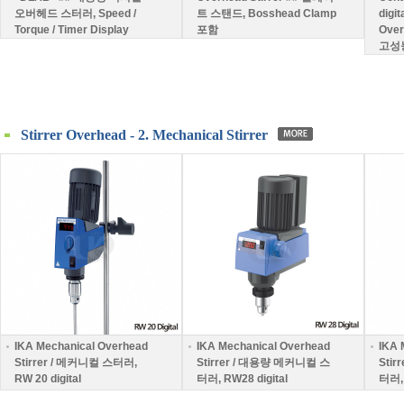
오버헤드 스터러, Speed /
트 스탠드, Bosshead Clamp
digi
Torque / Timer Display
포함
Over
고성
Stirrer Overhead - 2. Mechanical Stirrer
IKA Mechanical Overhead
IKA Mechanical Overhead
IKA 
Stirrer / 메커니컬 스터러,
Stirrer / 대용량 메커니컬 스
Sti
RW 20 digital
터러, RW28 digital
터러, 