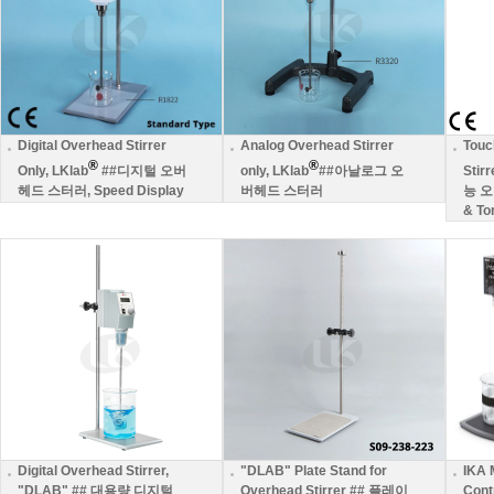
Digital Overhead Stirrer
Analog Overhead Stirrer
Touc
®
®
Only, LKlab
##디지털 오버
only, LKlab
##아날로그 오
Stirr
헤드 스터러, Speed Display
버헤드 스터러
능 오
& To
Digital Overhead Stirrer,
"DLAB" Plate Stand for
IKA 
"DLAB" ## 대용량 디지털
Overhead Stirrer ## 플레이
Cont